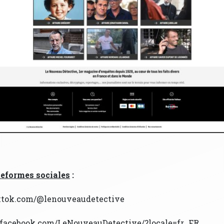
teformes sociales
:
ktok.com/@lenouveaudetective
.facebook.com/LeNouveauDetective/?locale=fr_FR