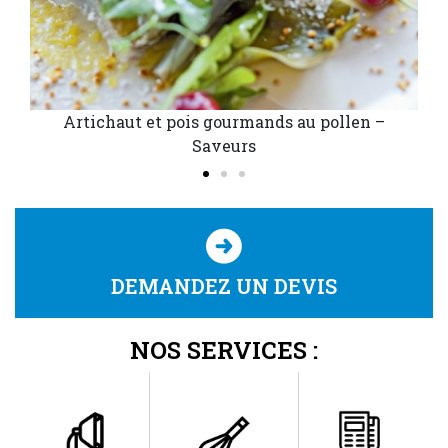
Artichaut et pois gourmands au pollen –
C
Saveurs
DEMANDEZ UN DEVIS
NOS SERVICES :